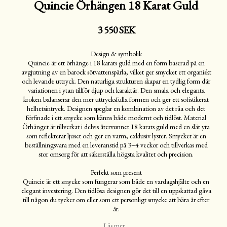
Quincie Örhängen 18 Karat Guld
3 550 SEK
Design & symbolik
Quincie är ett örhänge i 18 karats guld med en form baserad på en
avgjutning av en barock sötvattenspärla, vilket ger smycket ett organiskt
och levande uttryck. Den naturliga strukturen skapar en tydlig form där
variationen i ytan tillför djup och karaktär. Den smala och eleganta
kroken balanserar den mer uttrycksfulla formen och ger ett sofistikerat
helhetsintryck. Designen speglar en kombination av det råa och det
förfinade i ett smycke som känns både modernt och tidlöst. Material
Örhänget är tillverkat i delvis återvunnet 18 karats guld med en slät yta
som reflekterar ljuset och ger en varm, exklusiv lyster. Smycket är en
beställningsvara med en leveranstid på 3–4 veckor och tillverkas med
stor omsorg för att säkerställa högsta kvalitet och precision.
Perfekt som present
Quincie är ett smycke som fungerar som både en vardagshjälte och en
elegant investering. Den tidlösa designen gör det till en uppskattad gåva
till någon du tycker om eller som ett personligt smycke att bära år efter
år.
Läs mer...