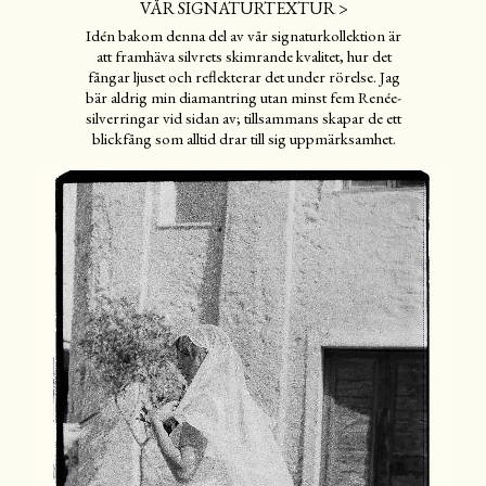
VÅR SIGNATURTEXTUR >
Idén bakom denna del av vår signaturkollektion är
att framhäva silvrets skimrande kvalitet, hur det
fångar ljuset och reflekterar det under rörelse. Jag
bär aldrig min diamantring utan minst fem Renée-
silverringar vid sidan av; tillsammans skapar de ett
blickfång som alltid drar till sig uppmärksamhet.