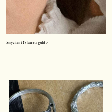
Smycken i 18 karats guld >