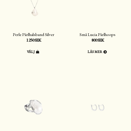
Perle Pärlhalsband Silver
Små Lucia Pärlhoops
1 250 SEK
800 SEK
VÄLJ
LÄS MER