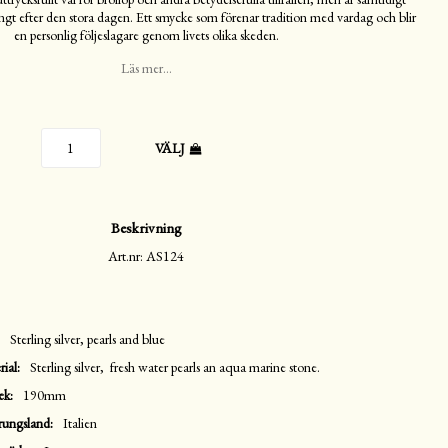
långt efter den stora dagen. Ett smycke som förenar tradition med vardag och blir
en personlig följeslagare genom livets olika skeden.
Läs mer...
VÄLJ
Beskrivning
Art.nr: AS124
Sterling silver, pearls and blue
rial
Sterling silver,  fresh water pearls an aqua marine stone.
ek
190mm
rungsland
Italien