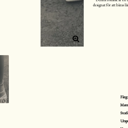
designat för att bäras 
Färg
Mate
Storl
Ursp