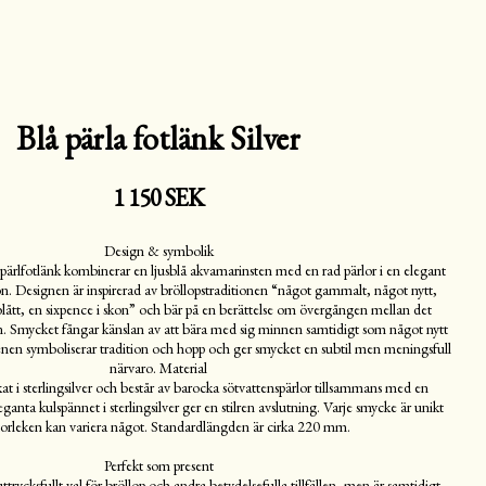
Blå pärla fotlänk Silver
1 150 SEK
Design & symbolik
pärlfotlänk kombinerar en ljusblå akvamarinsten med en rad pärlor i en elegant
on. Designen är inspirerad av bröllopstraditionen “något gammalt, något nytt,
blått, en sixpence i skon” och bär på en berättelse om övergången mellan det
n. Smycket fångar känslan av att bära med sig minnen samtidigt som något nytt
tenen symboliserar tradition och hopp och ger smycket en subtil men meningsfull
närvaro. Material
kat i sterlingsilver och består av barocka sötvattenspärlor tillsammans med en
anta kulspännet i sterlingsilver ger en stilren avslutning. Varje smycke är unikt
torleken kan variera något. Standardlängden är cirka 220 mm.
Perfekt som present
ttrycksfullt val för bröllop och andra betydelsefulla tillfällen, men är samtidigt