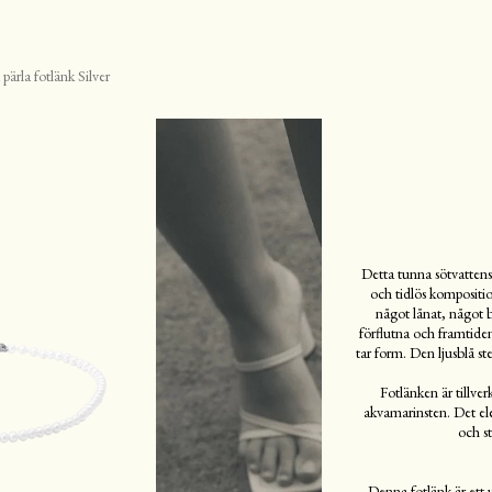
 pärla fotlänk Silver
Detta tunna sötvattens
och tidlös kompositi
något lånat, något 
förflutna och framtide
tar form. Den ljusblå s
Fotlänken är tillver
akvamarinsten. Det eleg
och s
Denna fotlänk är ett u