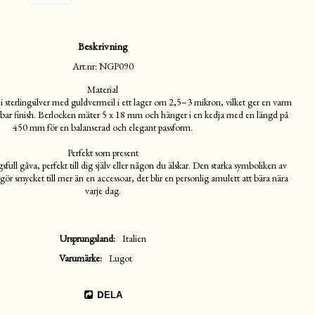
Beskrivning
Art.nr: NGP090
Material

 i sterlingsilver med guldvermeil i ett lager om 2,5–3 mikron, vilket ger en varm 
lbar finish. Berlocken mäter 5 x 18 mm och hänger i en kedja med en längd på 
450 mm för en balanserad och elegant passform.

Perfekt som present

ull gåva, perfekt till dig själv eller någon du älskar. Den starka symboliken av 
 gör smycket till mer än en accessoar, det blir en personlig amulett att bära nära 
varje dag.
Ursprungsland
Italien
Varumärke
Lugot
DELA