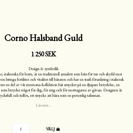
Corno Halsband Guld
1 250 SEK
Design & symbolik
o, italienska för horn, är en traditionell amulett som bärs för tur och skydd mot
 bringa fertilitet och vitalitet till bäraren och har en stark förankring i italiensk
 Som en del av vår memoria‑kollektion bär smycket på en djupare betydelse, en
r som betyder något för dig, för mig och för mottagaren av gåvan. Designen är
ycksfull och tidlös, ett smycke att bära som en personlig talisman.
Läs mer...
VÄLJ