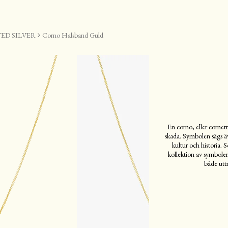
ED SILVER
Corno Halsband Guld
En corno, eller cornett
skada. Symbolen sägs även
kultur och historia.
kollektion av symbole
både uttr