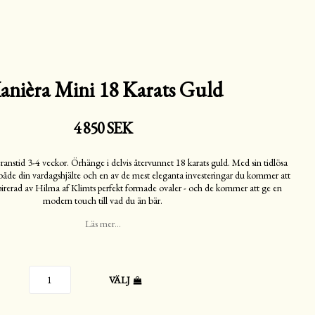
anièra Mini 18 Karats Guld
4 850 SEK
ranstid 3-4 veckor. Örhänge i delvis återvunnet 18 karats guld. Med sin tidlösa
 både din vardagshjälte och en av de mest eleganta investeringar du kommer att
pirerad av Hilma af Klimts perfekt formade ovaler - och de kommer att ge en
modern touch till vad du än bär.
Läs mer...
VÄLJ