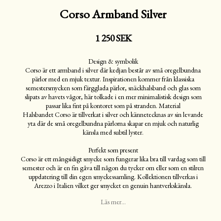
Corso Armband Silver
1 250 SEK
Design & symbolik
Corso är ett armband i silver där kedjan består av små oregelbundna
pärlor med en mjuk textur. Inspirationen kommer från klassiska
semestersmycken som färgglada pärlor, snäckhalsband och glas som
slipats av havets vågor, här tolkade i en mer minimalistisk design som
passar lika fint på kontoret som på stranden. Material
Halsbandet Corso är tillverkat i silver och kännetecknas av sin levande
yta där de små oregelbundna pärlorna skapar en mjuk och naturlig
känsla med subtil lyster.
Perfekt som present
Corso är ett mångsidigt smycke som fungerar lika bra till vardag som till
semester och är en fin gåva till någon du tycker om eller som en stilren
uppdatering till din egen smyckessamling. Kollektionen tillverkas i
Arezzo i Italien vilket ger smycket en genuin hantverkskänsla.
Läs mer...