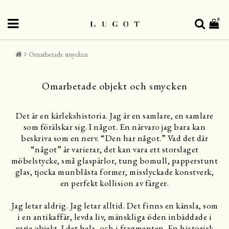
0
Omarbetade smycken
Omarbetade objekt och smycken
Det är en kärlekshistoria. Jag är en samlare, en samlare
som förälskar sig. I något. En närvaro jag bara kan
beskriva som en nerv. “Den har något.” Vad det där
“något” är varierar, det kan vara ett storslaget
möbelstycke, små glaspärlor, tung bomull, papperstunt
glas, tjocka munblåsta former, misslyckade konstverk,
en perfekt kollision av färger.
Jag letar aldrig. Jag letar alltid. Det finns en känsla, som
i en antikaffär, levda liv, mänskliga öden inbäddade i
varje objekt. I det hela, och i fragmenten. En historisk