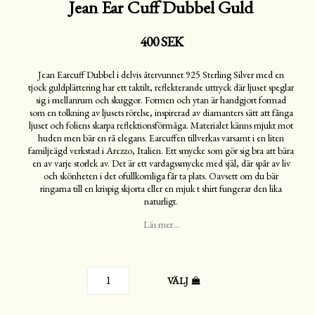
Jean Ear Cuff Dubbel Guld
400 SEK
Jean Earcuff Dubbel i delvis återvunnet 925 Sterling Silver med en
tjock guldplättering har ett taktilt, reflekterande uttryck där ljuset speglar
sig i mellanrum och skuggor. Formen och ytan är handgjort formad
som en tolkning av ljusets rörelse, inspirerad av diamanters sätt att fånga
ljuset och foliens skarpa reflektionsförmåga. Materialet känns mjukt mot
huden men bär en rå elegans. Earcuffen tillverkas varsamt i en liten
familjeägd verkstad i Arezzo, Italien. Ett smycke som gör sig bra att bära
en av varje storlek av. Det är ett vardagssmycke med själ, där spår av liv
och skönheten i det ofullkomliga får ta plats. Oavsett om du bär
ringarna till en krispig skjorta eller en mjuk t shirt fungerar den lika
naturligt.
Läs mer...
VÄLJ