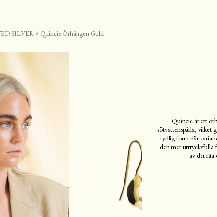
ED SILVER
Quincie Örhängen Guld
Quincie är ett ör
sötvattenspärla, vilket
tydlig form där variat
den mer uttrycksfulla 
av det råa