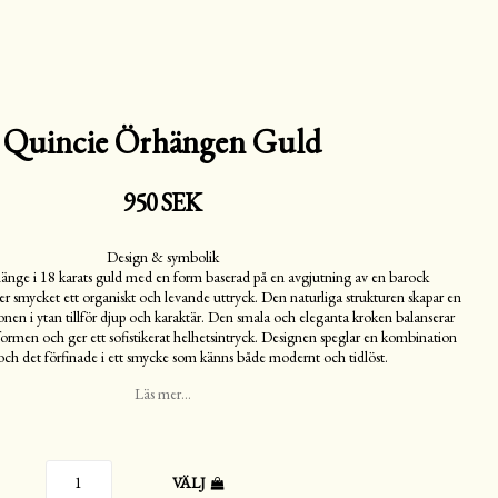
Quincie Örhängen Guld
950 SEK
Design & symbolik
hänge i 18 karats guld med en form baserad på en avgjutning av en barock
 ger smycket ett organiskt och levande uttryck. Den naturliga strukturen skapar en
ionen i ytan tillför djup och karaktär. Den smala och eleganta kroken balanserar
formen och ger ett sofistikerat helhetsintryck. Designen speglar en kombination
 och det förfinade i ett smycke som känns både modernt och tidlöst.
Läs mer...
VÄLJ