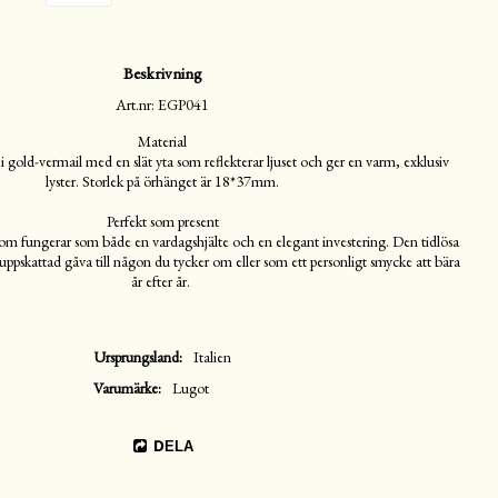
Beskrivning
Art.nr: EGP041
Material

 i gold-vermail med en slät yta som reflekterar ljuset och ger en varm, exklusiv 
lyster. Storlek på örhänget är 18*37mm.

Perfekt som present

om fungerar som både en vardagshjälte och en elegant investering. Den tidlösa 
 uppskattad gåva till någon du tycker om eller som ett personligt smycke att bära 
år efter år. 
Ursprungsland
Italien
Varumärke
Lugot
DELA