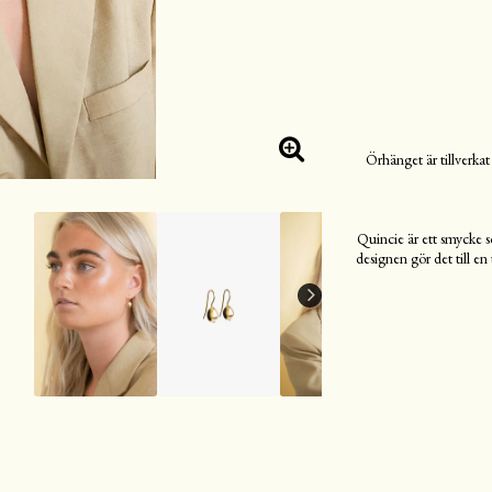
Örhänget är tillverkat
Quincie är ett smycke s
designen gör det till en